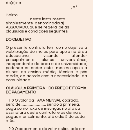
do(a) na
..........................................................................., n.º
............ –
Bairro................................................................................
........................... neste instrumento
simplesmente denominado(a)
ASSOCIADO, que se regerá pelas
cláusulas e condições seguintes:
DO OBJETIVO
O presente contrato tem como objetivo a
viabilização de meios para apoio na área
educacional, visando atender
principalmente alunos universitários,
independente da área e de universidade,
podendo estender este mesmo apoio a
alunos do ensino médio, técnico e pós
médio, de acordo com a necessidade da
comunidade.
CLÁUSULA PRIMEIRA - DO PREÇO E FORMA
DE PAGAMENTO
1.0 O valor da TAXA MENSAL cobrada,
será de............................, sendo a primeira,
paga como taxa de inscrição no ato da
assinatura deste contrato, e as demais
pagas mensalmente, até o dia 5 de cada
mês.
2.0 O pagamento do valor estipulado em