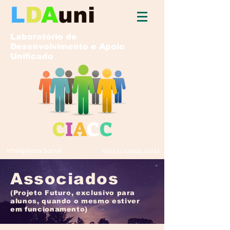
L
D
A
uni
Laboratório de
Desenvolvimento e Apoio
Unificado
C
I
A
C
C
Inteligência Social
NÚCLEO MANAUS-AM
Associados
(Projeto Futuro, exclusivo para
alunos, quando o mesmo estiver
em funcionamento)