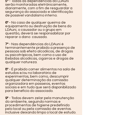
5º
- Todas as dependências do LDAuni
serão monitoradas eletrônicamente,
diariamente, com o fim de resguardar a
segurança do associado e identificação
de possível vandalismo interno.
6º
- No caso de qualquer queima de
equipamento ou destruição de bens do
LDAuni, o causador ou o grupo em
questão, deverá se responsabilizar por
reparar o dano causado.
7º
- Nas dependências do LDAuni é
terminantemente proibido a presença de
pessoas sob efeito alcoólicos, de drogas
ou psicotrópicos, bem como o uso de:
Bebidas alcoólicas, cigarros e drogas de
qualquer natureza.
8º
- É proibido comer alimentos na sala de
estudos e/ou no laboratório de
experimentos, bem como, descumprir
qualquer determinação da comissão
organizadora em passeios, eventos
sociais e em tudo que será disponibilizado
para benefício do associado.
9º
- Todos devem zelar pela manutenção
do ambiente, seguindo normas e
procedimentos de higiene predefinido
pelo local ou pela comissão de eventos.
Inclusive deixando limpo o local de estudo.