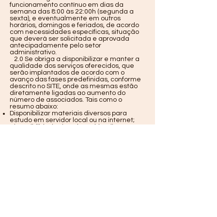
funcionamento contínuo em dias da
semana das 8:00 às 22:00h (segunda a
sexta), e eventualmente em outros
horários, domingos e feriados, de acordo
com necessidades específicas, situação
que deverá ser solicitada e aprovada
antecipadamente pelo setor
administrativo.
2.0 Se obriga a disponibilizar e manter a
qualidade dos serviços oferecidos, que
serão implantados de acordo com o
avanço das fases predefinidas, conforme
descrito no SITE, onde as mesmas estão
diretamente ligadas ao aumento do
número de associados. Tais como o
resumo abaixo:
Disponibilizar materiais diversos para
estudo em servidor local ou na internet;
Disponibilidade de sala multimídia para
estudo nas condições do item 1.0;
Biblioteca interna e virtual com livros da
área para pesquisa;
Internet banda larga no local;
Suporte técnico ao PC ou notebook do
associado;
Aula de Reforço universitário em grupos
de estudos ou com professor;
Disponibilidade de laboratório de
informática para treinamentos;
Minicursos, palestras e cursos na área,
para complementação de horas extras
curriculares;