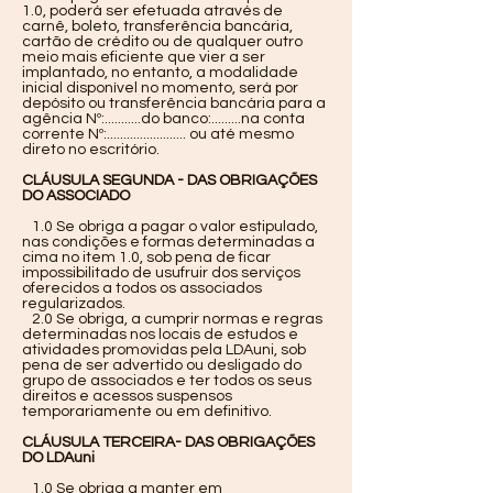
1.0, poderá ser efetuada através de
carnê, boleto, transferência bancária,
cartão de crédito ou de qualquer outro
meio mais eficiente que vier a ser
implantado, no entanto, a modalidade
inicial disponível no momento, será por
depósito ou transferência bancária para a
agência Nº:...........do banco:.........na conta
corrente Nº:........................ ou até mesmo
direto no escritório.
CLÁUSULA SEGUNDA - DAS OBRIGAÇÕES
DO ASSOCIADO
1.0 Se obriga a pagar o valor estipulado,
nas condições e formas determinadas a
cima no item 1.0, sob pena de ficar
impossibilitado de usufruir dos serviços
oferecidos a todos os associados
regularizados.
2.0 Se obriga, a cumprir normas e regras
determinadas nos locais de estudos e
atividades promovidas pela LDAuni, sob
pena de ser advertido ou desligado do
grupo de associados e ter todos os seus
direitos e acessos suspensos
temporariamente ou em definitivo.
CLÁUSULA TERCEIRA- DAS OBRIGAÇÕES
DO LDAuni
1.0 Se obriga a manter em