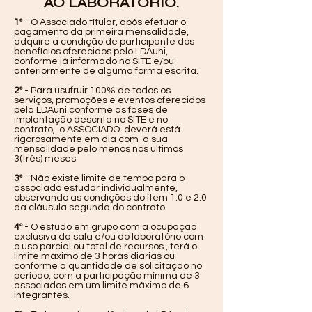
AO LABORATÓRIO.
1º
- O Associado títular, após efetuar o
pagamento da primeira mensalidade,
adquire a condição de participante dos
benefícios oferecidos pelo LDAuni,
conforme já informado no SITE e/ou
anteriormente de alguma forma escrita.
2º
- Para usufruir 100% de todos os
serviços, promoções e eventos oferecidos
pela LDAuni conforme as fases de
implantação descrita no SITE e no
contrato, o ASSOCIADO deverá está
rigorosamente em dia com a sua
mensalidade pelo menos nos últimos
3(três) meses.
3º
- Não existe limite de tempo para o
associado estudar individualmente,
observando as condições do ítem 1.0 e 2.0
da cláusula segunda do contrato.
4º
- O estudo em grupo com a ocupação
exclusiva da sala e/ou do laboratório com
o uso parcial ou total de recursos , terá o
limite máximo de 3 horas diárias ou
conforme a quantidade de solicitação no
período, com a participação mínima de 3
associados em um limite máximo de 6
integrantes.