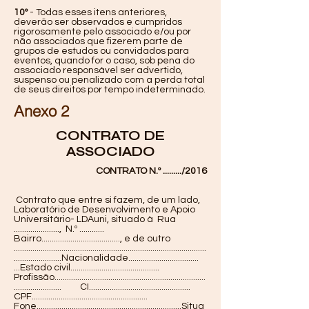
10º
- Todas esses itens anteriores,
deverão ser observados e cumpridos
rigorosamente pelo associado e/ou por
não associados que fizerem parte de
grupos de estudos ou convidados para
eventos, quando for o caso, sob pena do
associado responsável ser advertido,
suspenso ou penalizado com a perda total
de seus direitos por tempo indeterminado.
Anexo 2
CONTRATO DE
ASSOCIADO
CONTRATO N.º ........./2016
Contrato que entre si fazem, de um lado,
Laboratório de Desenvolvimento e Apoio
Universitário- LDAuni, situado à Rua
......................, N.º ............
Bairro......................................, e de outro
.............................................................................................
.......................Nacionalidade..................................
...Estado civil...........................................
Profissão.........................................................................
....................... CI.................................................
CPF........................................................
Fone......................................................................Situa