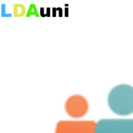
L
D
A
uni
Laboratório de Desenvolviment
Inteligência Social
NÚCLEO MANAUS-AM