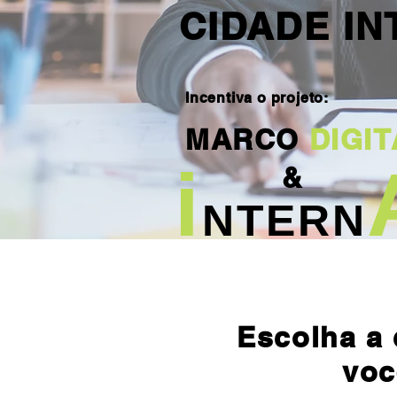
CIDADE IN
Incentiva o projeto:
MARCO
DIGIT
i
&
NTERN
Escolha a
voc