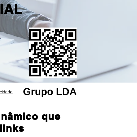
IAL
Grupo LDA
acidade
inâmico que
links