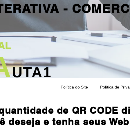
TERATIVA - COMERC
AL
A
UTA1
Política do Site
Política de Priv
 quantidade de QR CODE d
ê deseja e tenha seus Web