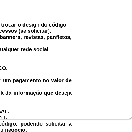
trocar o design do código.
essos (se solicitar).
anners, revistas, panfletos,
alquer rede social.
CO.
ar um pagamento no valor de
nk da informação que deseja
SAL.
 1.
digo, podendo solicitar a
eu negócio.