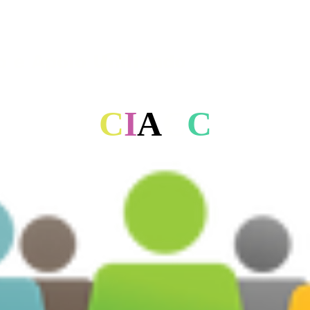
o e Apoio Unificado
C
I
A
C
C