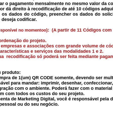
uar o pagamento mensalmente no mesmo valor da comp
or dá direito à recodificação de até 10 códigos adqui
r os dados do código, preencher os dados do solici
deseja codificar.
):
(A partir de 11 Códigos com
isponível no momentoo
ordenação do projeto.
r empresas e associações com grande volume de cód
cterísticas e serviços das modalidades 1 e 2.
sua recodificação só poderá ser feita mediante pag
u produto:
ompra de 1(um) QR CODE somente, devendo ser multi
vel para mandar: imprimir, desenhar, confeccionar,
gração com o ambiente. Poderá fazer com o material 
m com todos os custos do seu projeto.
nta de Marketing Digital, você é responsável pela
 pessoal ou do seu negócio.