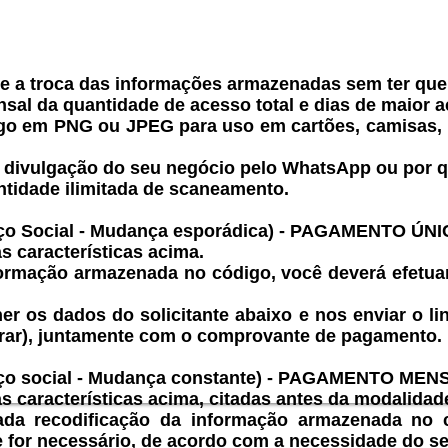
e a troca das informações armazenadas sem ter que 
sal da quantidade de acesso total e dias de maior ac
igo em PNG
ou JPEG para uso em cartões, camisas, b
 divulgação do seu negócio pelo WhatsApp ou por qu
idade ilimitada de scaneamento.
eço Social - Mudança esporádica) - PAGAMENTO ÚNI
s características acima.
formação armazenada no código, você deverá efetu
r os dados do solicitante abaixo e nos enviar o li
lterar), juntamente com o comprovante de pagamento.
eço social - Mudança constante) - PAGAMENTO MEN
s características acima, citadas antes da modalidade
da recodificação da informação armazenada no có
 for necessário, de acordo com a necessidade do s