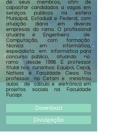
de seus membros, afim de
capacitar candidados a vagas em
serviços publicos na esfera
Municipal, Estadual e Federal, com
atuação diária em diveras
empresas do ramo. O profissional
atuante é Engenheiro de
Computação, com formação
técnica em informática,
especialista em informática para
concurso público, atuando no
ramo desde 1998. É professor
títular nos cursinhos: Equipol, Cepaj,
Nativos e Faculdade Ciesa. Foi
professor no Cetam e ministrou
aulas de cálculo e eletrônica em
projetos sociais na Faculdade
Fucapi.
Download
Divulgação