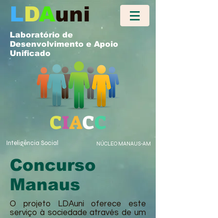
L
D
A
uni
Laboratório de
Desenvolvimento e Apoio
Unificado
C
I
A
C
C
Inteligência Social
NÚCLEO MANAUS-AM
Concurso
Manaus
O projeto LDAuni oferece este
serviço à sociedade através de um