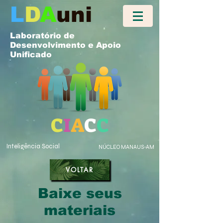
L
D
A
uni
Laboratório de
Desenvolvimento e Apoio
Unificado
C
I
A
C
C
Inteligência Social
NÚCLEO MANAUS-AM
VOLTAR
Baixe seus
materiais