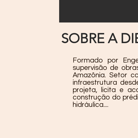
SOBRE A DI
Formado por Engen
supervisão de obra
Amazônia. Setor co
infraestrutura des
projeta, licita e
construção do prédio
hidráulica....