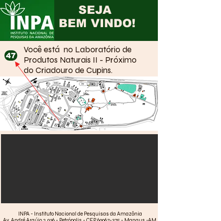
SEJA
BEM VINDO!
Você está no Laboratório de
47
Produtos Naturais II - Próximo
do Criadouro de Cupins.
INPA - Instituto Nacional de Pesquisas da Amazônia
Av. André Araújo, 2.936 - Petrópolis - CEP 69067-375 - Manaus -AM,