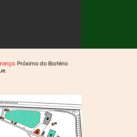
urança
. Próximo do Biotério
que.